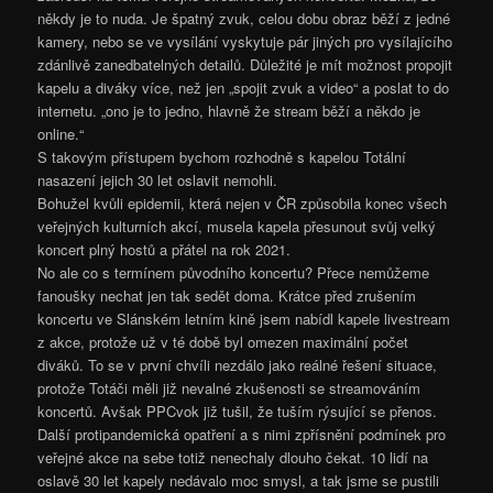
někdy je to nuda. Je špatný zvuk, celou dobu obraz běží z jedné
kamery, nebo se ve vysílání vyskytuje pár jiných pro vysílajícího
zdánlivě zanedbatelných detailů. Důležité je mít možnost propojit
kapelu a diváky více, než jen „spojit zvuk a video“ a poslat to do
internetu. „ono je to jedno, hlavně že stream běží a někdo je
online.“
S takovým přístupem bychom rozhodně s kapelou Totální
nasazení jejich 30 let oslavit nemohli.
Bohužel kvůli epidemii, která nejen v ČR způsobila konec všech
veřejných kulturních akcí, musela kapela přesunout svůj velký
koncert plný hostů a přátel na rok 2021.
No ale co s termínem původního koncertu? Přece nemůžeme
fanoušky nechat jen tak sedět doma. Krátce před zrušením
koncertu ve Slánském letním kině jsem nabídl kapele livestream
z akce, protože už v té době byl omezen maximální počet
diváků. To se v první chvíli nezdálo jako reálné řešení situace,
protože Totáči měli již nevalné zkušenosti se streamováním
koncertů. Avšak PPCvok již tušil, že tuším rýsující se přenos.
Další protipandemická opatření a s nimi zpřísnění podmínek pro
veřejné akce na sebe totiž nenechaly dlouho čekat. 10 lidí na
oslavě 30 let kapely nedávalo moc smysl, a tak jsme se pustili