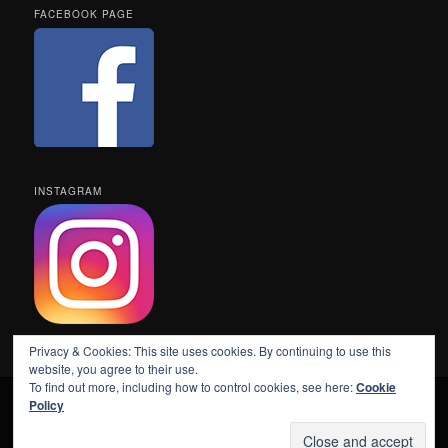
FACEBOOK PAGE
INSTAGRAM
Privacy & Cookies: This site uses cookies. By continuing to use this
website, you agree to their use.
To find out more, including how to control cookies, see here:
Cookie
Policy
Kontakt
Používáme WordPress (v češtině).