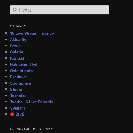
H
l
e
d
STRÁNKY
a
16 Live Stream – naživo
t
Aktuality
Ceník
Galerie
Kontakt
Nahrávání živě
Ostatní práce
Produkce
Spolupráce
Studio
Technika
Tvorba 16 Live Records
Vysílání
ŽIVĚ
NEJNOVĚJŠÍ PŘÍSPĚVKY