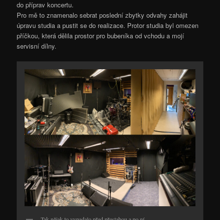
do příprav koncertu.
Pro mě to znamenalo sebrat poslední zbytky odvahy zahájit
úpravu studia a pustit se do realizace. Protor studia byl omezen
příčkou, která dělila prostor pro bubeníka od vchodu a mojí
servisní dílny.
Tak nějak to vypadalo před přestabou a po ní.