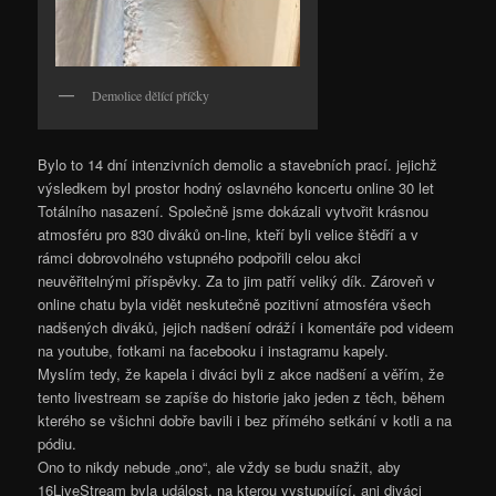
Demolice dělící příčky
Bylo to 14 dní intenzivních demolic a stavebních prací. jejichž
výsledkem byl prostor hodný oslavného koncertu online 30 let
Totálního nasazení. Společně jsme dokázali vytvořit krásnou
atmosféru pro 830 diváků on-line, kteří byli velice štědří a v
rámci dobrovolného vstupného podpořili celou akci
neuvěřitelnými příspěvky. Za to jim patří veliký dík. Zároveň v
online chatu byla vidět neskutečně pozitivní atmosféra všech
nadšených diváků, jejich nadšení odráží i komentáře pod videem
na youtube, fotkami na facebooku i instagramu kapely.
Myslím tedy, že kapela i diváci byli z akce nadšení a věřím, že
tento livestream se zapíše do historie jako jeden z těch, během
kterého se všichni dobře bavili i bez přímého setkání v kotli a na
pódiu.
Ono to nikdy nebude „ono“, ale vždy se budu snažit, aby
16LiveStream byla událost, na kterou vystupující, ani diváci