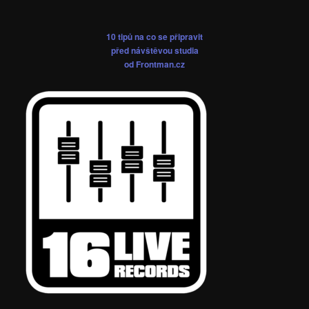
10 tipů na co se připravit
před návštěvou studia
od Frontman.cz