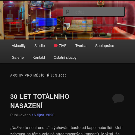
Přejít
Přejít
Zvuk je tady doma
k
k
Hleda
hlavnímu
obsahu
obsahu
postranního
16 Live Records
webu
panelu
Hlavní
Aktuality
Studio
ŽIVĚ
Tvorba
Spolupráce
navigační
menu
Galerie
Kontakt
Ostatní služby
ARCHIV PRO MĚSÍC:
ŘÍJEN 2020
30 LET TOTÁLNÍHO
NASAZENÍ
Publikováno
16 října, 2020
„Naživo to není ono…“ slýchávám často od kapel nebo lidí, kteří
zabrousí na téma veřejně streamovaných koncertů. Možná, že