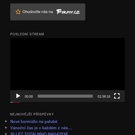
POSLEDNÍ STREAM
Video
přehrávač
00:00
01:58:16
NEJNOVĚJŠÍ PŘÍSPĚVKY
Nové kormidlo na palubě
Vánoční čas je v každém z nás…
30 LET TOTÁLNÍHO NASAZENÍ