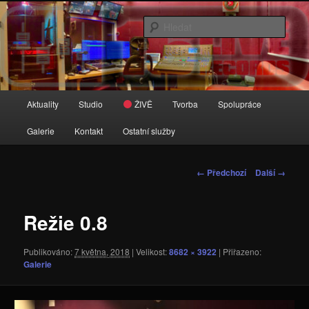
Přejít
Zvuk je tady doma
k
Hleda
hlavnímu
obsahu
16 Live Records
webu
Hlavní
Aktuality
Studio
ŽIVĚ
Tvorba
Spolupráce
navigační
menu
Galerie
Kontakt
Ostatní služby
Navigace
← Předchozí
Další →
pro
obrázky
Režie 0.8
Publikováno:
7 května, 2018
| Velikost:
8682 × 3922
| Přiřazeno:
Galerie