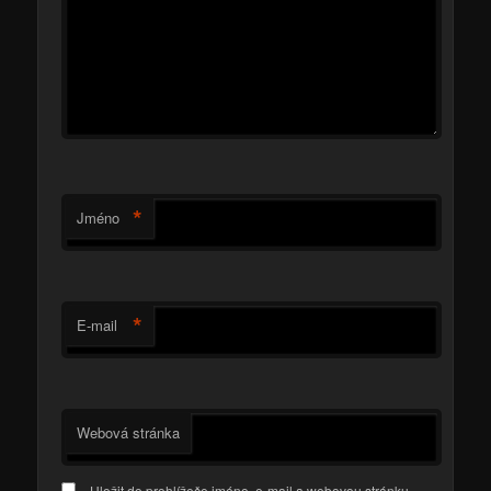
*
Jméno
*
E-mail
Webová stránka
Uložit do prohlížeče jméno, e-mail a webovou stránku