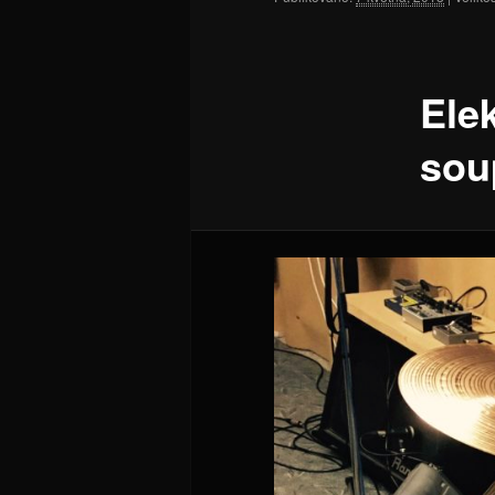
Elek
sou