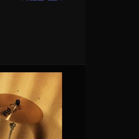
pro
obrázky