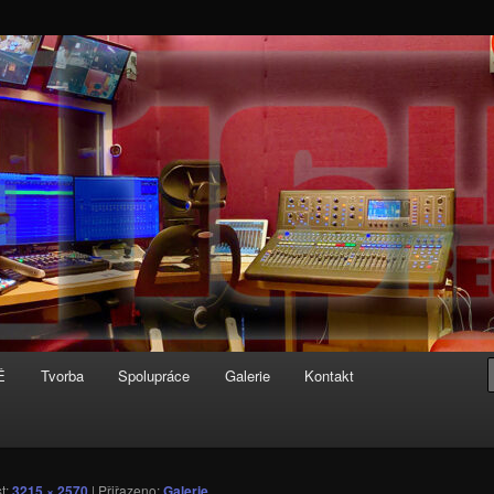
rds
Ě
Tvorba
Spolupráce
Galerie
Kontakt
st:
3215 × 2570
| Přiřazeno:
Galerie