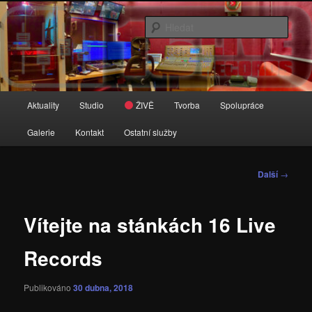
Přejít
Zvuk je tady doma
k
Hleda
hlavnímu
obsahu
16 Live Records
webu
Hlavní
Aktuality
Studio
ŽIVĚ
Tvorba
Spolupráce
navigační
menu
Galerie
Kontakt
Ostatní služby
Navigace
Další
→
pro
příspěvky
Vítejte na stánkách 16 Live
Records
Publikováno
30 dubna, 2018