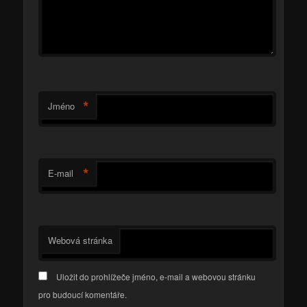
*
Jméno
*
E-mail
Webová stránka
Uložit do prohlížeče jméno, e-mail a webovou stránku
pro budoucí komentáře.