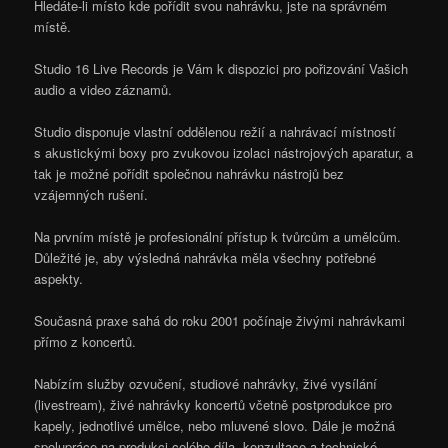
Hledáte-li místo kde pořídit svou nahrávku, jste na správném
místě.
Studio 16 Live Records je Vám k dispozici pro pořizování Vašich
audio a video záznamů.
Studio disponuje vlastní oddělenou režií a nahrávací místností
s akustickými boxy pro zvukovou izolaci nástrojových aparatur, a
tak je možné pořídit společnou nahrávku nástrojů bez
vzájemných rušení.
Na prvním místě je profesionální přístup k tvůrcům a umělcům.
Důležité je, aby výsledná nahrávka měla všechny potřebné
aspekty.
Současná praxe sahá do roku 2001 počínaje živými nahrávkami
přímo z koncertů.
Nabízím služby ozvučení, studiové nahrávky, živé vysílání
(livestream), živé nahrávky koncertů včetně postprodukce pro
kapely, jednotlivé umělce, nebo mluvené slovo. Dále je možná
spolupráce na produkci celého díla, konzultace a technické