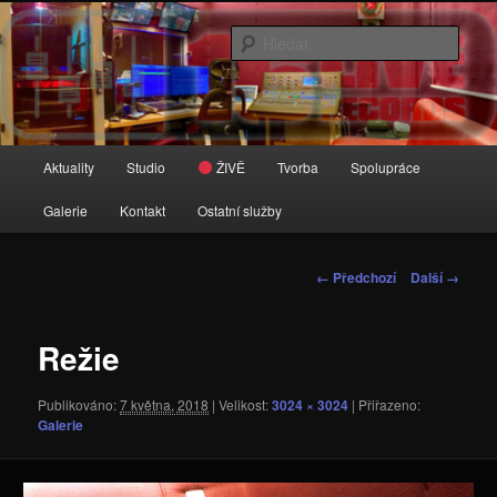
Přejít
Zvuk je tady doma
k
Hleda
hlavnímu
obsahu
16 Live Records
webu
Hlavní
Aktuality
Studio
ŽIVĚ
Tvorba
Spolupráce
navigační
menu
Galerie
Kontakt
Ostatní služby
Navigace
← Předchozí
Další →
pro
obrázky
Režie
Publikováno:
7 května, 2018
| Velikost:
3024 × 3024
| Přiřazeno:
Galerie